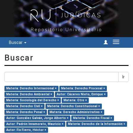
Buscar
Cambiar
navegac
Buscar
Ir
Materia: Derecho Internacional ×
Materia: Derecho Procesal ×
Materia: Derecho Ambiental ×
Autor: Cáceres Nieto, Enrique ×
Materia: Sociología del Derecho ×
Materia: Otro ×
Materia: Derecho Civil ×
Materia: Derecho Constitucional ×
Materia: Derecho Penal ×
Materia: Derecho Administrativo ×
Autor: González Galván, Jorge Alberto ×
Materia: Derecho Fiscal ×
Autor: Padrón Innamorato, Mauricio ×
Materia: Derecho de la Información ×
Autor: Fix Fierro, Héctor ×