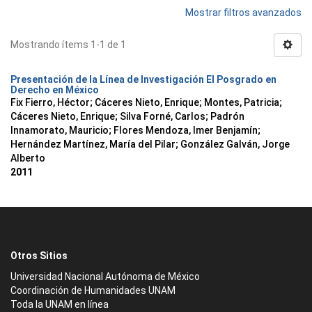
Mostrar filtros avanzados
Mostrando ítems 1-1 de 1
Presentación de la Línea de Investigación El Posgrado en
Derecho en México
Fix Fierro, Héctor
;
Cáceres Nieto, Enrique
;
Montes, Patricia
;
Cáceres Nieto, Enrique
;
Silva Forné, Carlos
;
Padrón
Innamorato, Mauricio
;
Flores Mendoza, Imer Benjamín
;
Hernández Martínez, María del Pilar
;
González Galván, Jorge
Alberto
2011
Otros Sitios
Universidad Nacional Autónoma de México
Coordinación de Humanidades UNAM
Toda la UNAM en línea