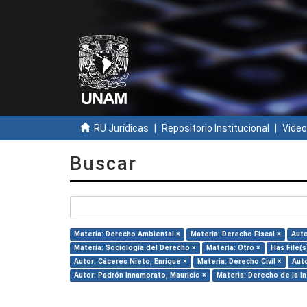
RU Jurídicas
Repositorio Institucional
Video
Buscar
Materia: Derecho Ambiental ×
Materia: Derecho Fiscal ×
Auto
Materia: Sociología del Derecho ×
Materia: Otro ×
Has File(s
Autor: Cáceres Nieto, Enrique ×
Materia: Derecho Civil ×
Auto
Autor: Padrón Innamorato, Mauricio ×
Materia: Derecho de la I