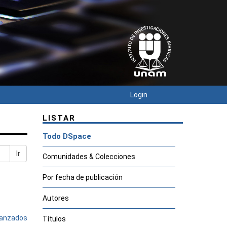
Login
LISTAR
Todo DSpace
Ir
Comunidades & Colecciones
Por fecha de publicación
Autores
avanzados
Títulos