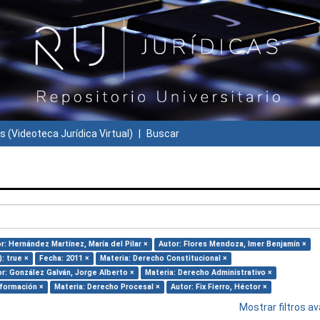
s (Videoteca Jurídica Virtual)
Buscar
r: Hernández Martínez, María del Pilar ×
Autor: Flores Mendoza, Imer Benjamín ×
): true ×
Fecha: 2011 ×
Materia: Derecho Constitucional ×
r: González Galván, Jorge Alberto ×
Materia: Derecho Administrativo ×
nformación ×
Materia: Derecho Procesal ×
Autor: Fix Fierro, Héctor ×
Mostrar filtros 