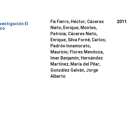
Fix Fierro, Héctor
;
Cáceres
2011
nvestigación El
Nieto, Enrique
;
Montes,
ico
Patricia
;
Cáceres Nieto,
Enrique
;
Silva Forné, Carlos
;
Padrón Innamorato,
Mauricio
;
Flores Mendoza,
Imer Benjamín
;
Hernández
Martínez, María del Pilar
;
González Galván, Jorge
Alberto