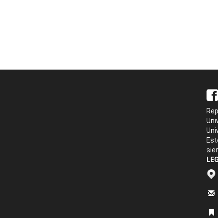
Rep
Uni
Uni
Est
sie
LEG