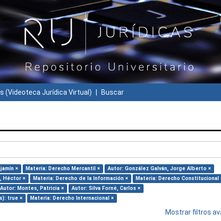
s (Videoteca Jurídica Virtual)
Buscar
jamín ×
Materia: Derecho Mercantil ×
Autor: González Galván, Jorge Alberto ×
o, Héctor ×
Materia: Derecho de la Información ×
Materia: Derecho Constitucional 
Autor: Montes, Patricia ×
Autor: Silva Forné, Carlos ×
s): true ×
Materia: Derecho Internacional ×
Mostrar filtros 