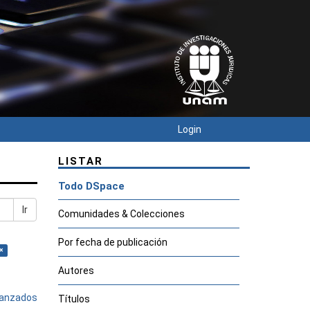
Login
LISTAR
Todo DSpace
Ir
Comunidades & Colecciones
Por fecha de publicación
×
Autores
avanzados
Títulos