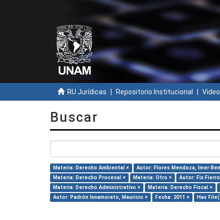
RU Jurídicas
Repositorio Institucional
Video
Buscar
Materia: Derecho Ambiental ×
Autor: Flores Mendoza, Imer Ben
Materia: Derecho Procesal ×
Materia: Otro ×
Autor: Fix Fierr
Materia: Derecho Administrativo ×
Materia: Derecho Fiscal ×
Autor: Padrón Innamorato, Mauricio ×
Fecha: 2011 ×
Has File(