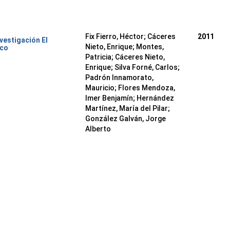
Fix Fierro, Héctor
;
Cáceres
2011
nvestigación El
Nieto, Enrique
;
Montes,
ico
Patricia
;
Cáceres Nieto,
Enrique
;
Silva Forné, Carlos
;
Padrón Innamorato,
Mauricio
;
Flores Mendoza,
Imer Benjamín
;
Hernández
Martínez, María del Pilar
;
González Galván, Jorge
Alberto