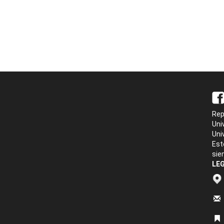
Rep
Uni
Uni
Est
sie
LEG