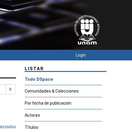
Login
LISTAR
Todo DSpace
Ir
Comunidades & Colecciones
Por fecha de publicación
Autores
avanzados
Títulos