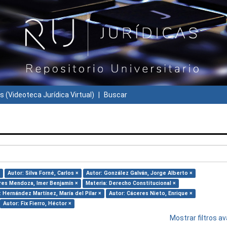
s (Videoteca Jurídica Virtual)
Buscar
Autor: Silva Forné, Carlos ×
Autor: González Galván, Jorge Alberto ×
ores Mendoza, Imer Benjamín ×
Materia: Derecho Constitucional ×
: Hernández Martínez, María del Pilar ×
Autor: Cáceres Nieto, Enrique ×
Autor: Fix Fierro, Héctor ×
Mostrar filtros 