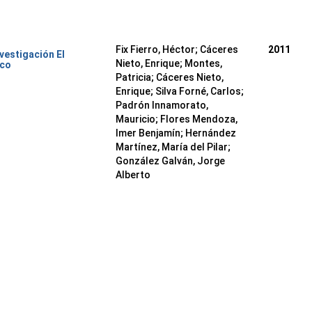
Fix Fierro, Héctor
;
Cáceres
2011
nvestigación El
Nieto, Enrique
;
Montes,
ico
Patricia
;
Cáceres Nieto,
Enrique
;
Silva Forné, Carlos
;
Padrón Innamorato,
Mauricio
;
Flores Mendoza,
Imer Benjamín
;
Hernández
Martínez, María del Pilar
;
González Galván, Jorge
Alberto