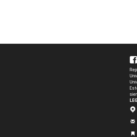
Rep
Uni
Uni
Est
sie
LEG