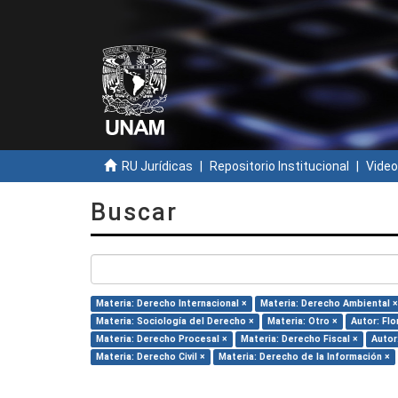
RU Jurídicas
Repositorio Institucional
Video
Buscar
Materia: Derecho Internacional ×
Materia: Derecho Ambiental ×
Materia: Sociología del Derecho ×
Materia: Otro ×
Autor: Fl
Materia: Derecho Procesal ×
Materia: Derecho Fiscal ×
Autor
Materia: Derecho Civil ×
Materia: Derecho de la Información ×