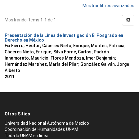
Mostrar filtros avanzados
Mostrando ítems 1-1 de 1
Presentación de la Línea de Investigación El Posgrado en
Derecho en México
Fix Fierro, Héctor
;
Cáceres Nieto, Enrique
;
Montes, Patricia
;
Cáceres Nieto, Enrique
;
Silva Forné, Carlos
;
Padrón
Innamorato, Mauricio
;
Flores Mendoza, Imer Benjamín
;
Hernández Martínez, María del Pilar
;
González Galván, Jorge
Alberto
2011
Otros Sitios
Universidad Nacional Autónoma de México
Coordinación de Humanidades UNAM
Toda la UNAM en línea