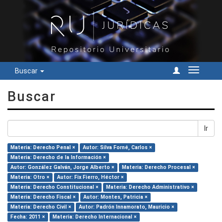
Buscar
Cambiar
navegac
Buscar
Ir
Materia: Derecho Penal ×
Autor: Silva Forné, Carlos ×
Materia: Derecho de la Información ×
Autor: González Galván, Jorge Alberto ×
Materia: Derecho Procesal ×
Materia: Otro ×
Autor: Fix Fierro, Héctor ×
Materia: Derecho Constitucional ×
Materia: Derecho Administrativo ×
Materia: Derecho Fiscal ×
Autor: Montes, Patricia ×
Materia: Derecho Civil ×
Autor: Padrón Innamorato, Mauricio ×
Fecha: 2011 ×
Materia: Derecho Internacional ×