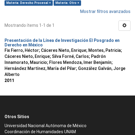
Materia: Derecho Procesal ×
Materia: Otro ×
Mostrar filtros avanzados
Mostrando ítems 1-1 de 1
Presentación de la Línea de Investigación El Posgrado en
Derecho en México
Fix Fierro, Héctor
;
Cáceres Nieto, Enrique
;
Montes, Patricia
;
Cáceres Nieto, Enrique
;
Silva Forné, Carlos
;
Padrón
Innamorato, Mauricio
;
Flores Mendoza, Imer Benjamín
;
Hernández Martínez, María del Pilar
;
González Galván, Jorge
Alberto
2011
Otros Sitios
Universidad Nacional Autónoma de México
Coordinación de Humanidades UNAM