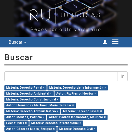
Buscar
Cambiar
navegac
Buscar
Ir
Materia: Derecho Penal ×
Materia: Derecho de la Información ×
Materia: Derecho Ambiental ×
Autor: Fix Fierro, Héctor ×
Materia: Derecho Constitucional ×
Autor: Hernández Martínez, María del Pilar ×
Materia: Derecho Administrativo ×
Materia: Derecho Fiscal ×
Autor: Montes, Patricia ×
Autor: Padrón Innamorato, Mauricio ×
Fecha: 2011 ×
Materia: Derecho Internacional ×
Autor: Cáceres Nieto, Enrique ×
Materia: Derecho Civil ×