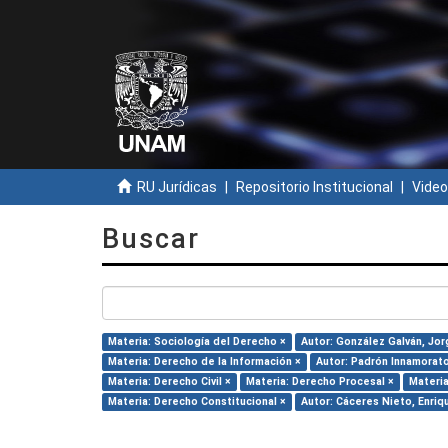
RU Jurídicas
Repositorio Institucional
Video
Buscar
Materia: Sociología del Derecho ×
Autor: González Galván, Jor
Materia: Derecho de la Información ×
Autor: Padrón Innamorato
Materia: Derecho Civil ×
Materia: Derecho Procesal ×
Materia
Materia: Derecho Constitucional ×
Autor: Cáceres Nieto, Enriq