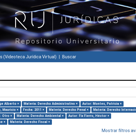
s (Videoteca Jurídica Virtual)
Buscar
ge Alberto ×
Materia: Derecho Administrativo ×
Autor: Montes, Patricia ×
, Mauricio ×
Fecha: 2011 ×
Materia: Derecho Penal ×
Materia: Derecho Internaci
: Otro ×
Materia: Derecho Ambiental ×
Autor: Fix Fierro, Héctor ×
ue ×
Materia: Derecho Fiscal ×
Mostrar filtros 