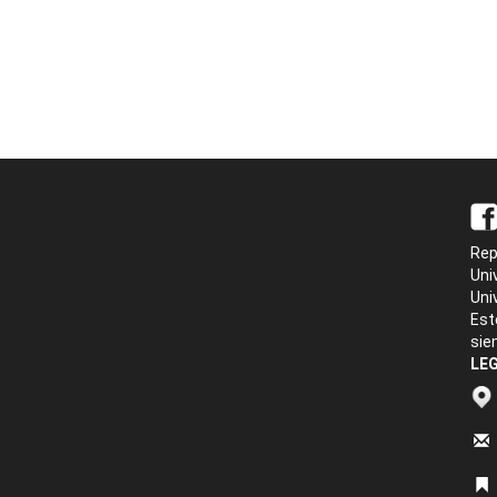
Rep
Uni
Uni
Est
sie
LEG