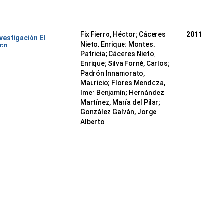
Fix Fierro, Héctor
;
Cáceres
2011
nvestigación El
Nieto, Enrique
;
Montes,
ico
Patricia
;
Cáceres Nieto,
Enrique
;
Silva Forné, Carlos
;
Padrón Innamorato,
Mauricio
;
Flores Mendoza,
Imer Benjamín
;
Hernández
Martínez, María del Pilar
;
González Galván, Jorge
Alberto