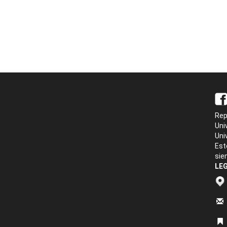
Rep
Uni
Uni
Est
sie
LEG