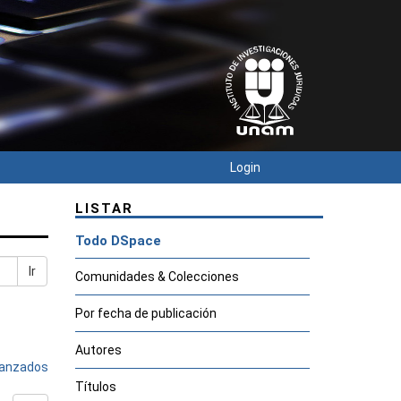
Login
LISTAR
Todo DSpace
Ir
Comunidades & Colecciones
Por fecha de publicación
Autores
avanzados
Títulos