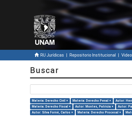
RU Jurídicas
Repositorio Institucional
Video
Buscar
Materia: Derecho Civil ×
Materia: Derecho Penal ×
Autor: Her
Materia: Derecho Fiscal ×
Autor: Montes, Patricia ×
Autor: P
Autor: Silva Forné, Carlos ×
Materia: Derecho Procesal ×
Mate