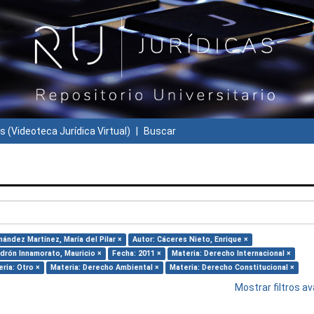
s (Videoteca Jurídica Virtual)
Buscar
nández Martínez, María del Pilar ×
Autor: Cáceres Nieto, Enrique ×
adrón Innamorato, Mauricio ×
Fecha: 2011 ×
Materia: Derecho Internacional ×
ria: Otro ×
Materia: Derecho Ambiental ×
Materia: Derecho Constitucional ×
Mostrar filtros 