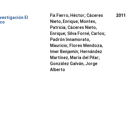
Fix Fierro, Héctor
;
Cáceres
2011
nvestigación El
Nieto, Enrique
;
Montes,
ico
Patricia
;
Cáceres Nieto,
Enrique
;
Silva Forné, Carlos
;
Padrón Innamorato,
Mauricio
;
Flores Mendoza,
Imer Benjamín
;
Hernández
Martínez, María del Pilar
;
González Galván, Jorge
Alberto