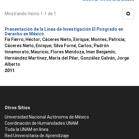
Mostrando ítems 1-1 de 1
Presentación de la Línea de Investigación El Posgrado en
Derecho en México
Fix Fierro, Héctor
;
Cáceres Nieto, Enrique
;
Montes, Patricia
;
Cáceres Nieto, Enrique
;
Silva Forné, Carlos
;
Padrón
Innamorato, Mauricio
;
Flores Mendoza, Imer Benjamín
;
Hernández Martínez, María del Pilar
;
González Galván, Jorge
Alberto
2011
Otros Sitios
Universidad Nacional Autónoma de México
Coordinación de Humanidades UNAM
Toda la UNAM en línea
Red Universitaria de Aprendizaje