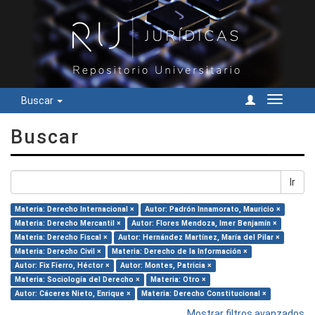
Buscar
Cambiar
navegac
Buscar
Ir
Materia: Derecho Internacional ×
Autor: Padrón Innamorato, Mauricio ×
Materia: Derecho Mercantil ×
Autor: Flores Mendoza, Imer Benjamín ×
Materia: Derecho Fiscal ×
Autor: Hernández Martínez, María del Pilar ×
Materia: Derecho Civil ×
Materia: Derecho de la Información ×
Autor: Fix Fierro, Héctor ×
Autor: Montes, Patricia ×
Materia: Sociología del Derecho ×
Materia: Otro ×
Autor: Cáceres Nieto, Enrique ×
Materia: Derecho Constitucional ×
Mostrar filtros avanzados