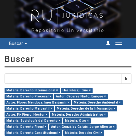
Buscar
Cambiar
navegac
Buscar
Ir
Materia: Derecho Internacional ×
Has File(s): true ×
Materia: Derecho Procesal ×
Autor: Cáceres Nieto, Enrique ×
Autor: Flores Mendoza, Imer Benjamín ×
Materia: Derecho Ambiental ×
Materia: Derecho Mercantil ×
Materia: Derecho de la Información ×
Autor: Fix Fierro, Héctor ×
Materia: Derecho Administrativo ×
Materia: Sociología del Derecho ×
Materia: Otro ×
Materia: Derecho Fiscal ×
Autor: González Galván, Jorge Alberto ×
Materia: Derecho Constitucional ×
Materia: Derecho Civil ×