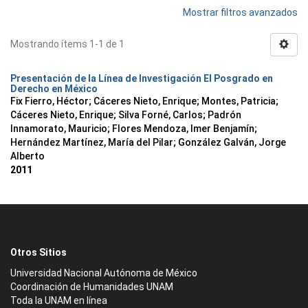
Mostrar filtros avanzados
Mostrando ítems 1-1 de 1
Presentación de la Línea de Investigación El Posgrado en
Derecho en México
Fix Fierro, Héctor
;
Cáceres Nieto, Enrique
;
Montes, Patricia
;
Cáceres Nieto, Enrique
;
Silva Forné, Carlos
;
Padrón
Innamorato, Mauricio
;
Flores Mendoza, Imer Benjamín
;
Hernández Martínez, María del Pilar
;
González Galván, Jorge
Alberto
2011
Otros Sitios
Universidad Nacional Autónoma de México
Coordinación de Humanidades UNAM
Toda la UNAM en línea