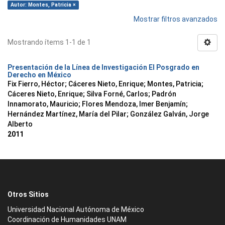
Autor: Montes, Patricia ×
Mostrar filtros avanzados
Mostrando ítems 1-1 de 1
Presentación de la Línea de Investigación El Posgrado en
Derecho en México
Fix Fierro, Héctor
;
Cáceres Nieto, Enrique
;
Montes, Patricia
;
Cáceres Nieto, Enrique
;
Silva Forné, Carlos
;
Padrón
Innamorato, Mauricio
;
Flores Mendoza, Imer Benjamín
;
Hernández Martínez, María del Pilar
;
González Galván, Jorge
Alberto
2011
Otros Sitios
Universidad Nacional Autónoma de México
Coordinación de Humanidades UNAM