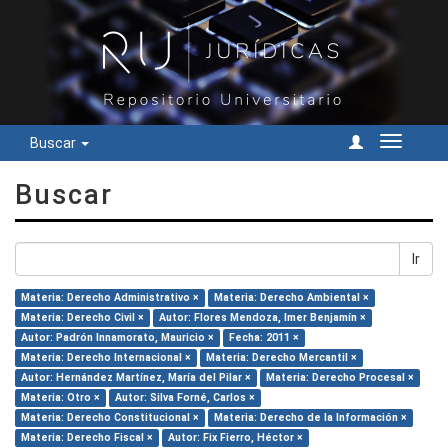
Buscar
Cambiar
navegac
Buscar
Ir
Materia: Derecho Administrativo ×
Materia: Derecho Ambiental ×
Materia: Derecho Civil ×
Autor: Flores Mendoza, Imer Benjamín ×
Autor: Padrón Innamorato, Mauricio ×
Fecha: 2011 ×
Materia: Derecho Internacional ×
Materia: Derecho Mercantil ×
Autor: Hernández Martínez, María del Pilar ×
Materia: Derecho Procesal ×
Materia: Otro ×
Autor: Silva Forné, Carlos ×
Materia: Derecho Constitucional ×
Materia: Derecho de la Información ×
Materia: Derecho Fiscal ×
Autor: Fix Fierro, Héctor ×