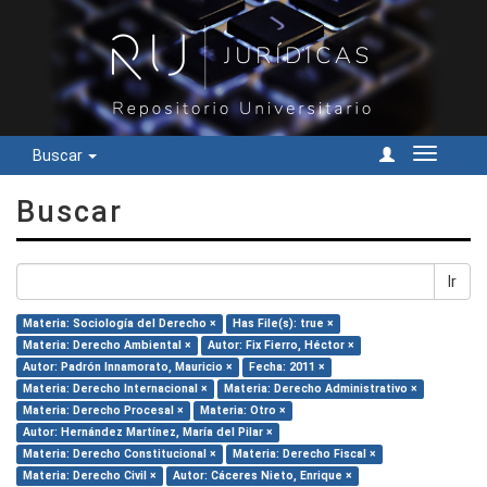
Buscar
Cambiar
navegac
Buscar
Ir
Materia: Sociología del Derecho ×
Has File(s): true ×
Materia: Derecho Ambiental ×
Autor: Fix Fierro, Héctor ×
Autor: Padrón Innamorato, Mauricio ×
Fecha: 2011 ×
Materia: Derecho Internacional ×
Materia: Derecho Administrativo ×
Materia: Derecho Procesal ×
Materia: Otro ×
Autor: Hernández Martínez, María del Pilar ×
Materia: Derecho Constitucional ×
Materia: Derecho Fiscal ×
Materia: Derecho Civil ×
Autor: Cáceres Nieto, Enrique ×