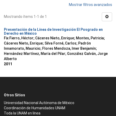
Mostrar filtros avanzados
Mostrando ítems 1-1 de 1
Presentación de la Línea de Investigación El Posgrado en
Derecho en México
Fix Fierro, Héctor
;
Cáceres Nieto, Enrique
;
Montes, Patricia
;
Cáceres Nieto, Enrique
;
Silva Forné, Carlos
;
Padrón
Innamorato, Mauricio
;
Flores Mendoza, Imer Benjamín
;
Hernández Martínez, María del Pilar
;
González Galván, Jorge
Alberto
2011
Otros Sitios
Universidad Nacional Autónoma de México
Coordinación de Humanidades UNAM
Toda la UNAM en línea