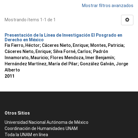
Mostrar filtros avanzados
Mostrando ítems 1-1 de 1
Presentación de la Línea de Investigación El Posgrado en
Derecho en México
Fix Fierro, Héctor
;
Cáceres Nieto, Enrique
;
Montes, Patricia
;
Cáceres Nieto, Enrique
;
Silva Forné, Carlos
;
Padrón
Innamorato, Mauricio
;
Flores Mendoza, Imer Benjamín
;
Hernández Martínez, María del Pilar
;
González Galván, Jorge
Alberto
2011
Otros Sitios
Universidad Nacional Autónoma de México
Coordinación de Humanidades UNAM
Toda la UNAM en línea