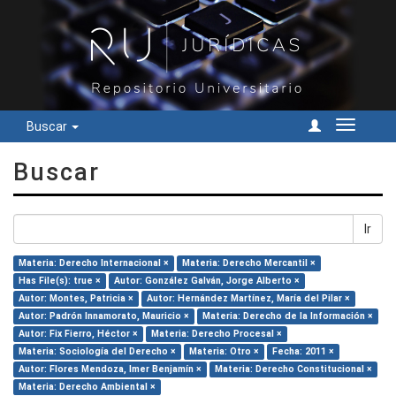
Buscar
Cambiar
navegac
Buscar
Ir
Materia: Derecho Internacional ×
Materia: Derecho Mercantil ×
Has File(s): true ×
Autor: González Galván, Jorge Alberto ×
Autor: Montes, Patricia ×
Autor: Hernández Martínez, María del Pilar ×
Autor: Padrón Innamorato, Mauricio ×
Materia: Derecho de la Información ×
Autor: Fix Fierro, Héctor ×
Materia: Derecho Procesal ×
Materia: Sociología del Derecho ×
Materia: Otro ×
Fecha: 2011 ×
Autor: Flores Mendoza, Imer Benjamín ×
Materia: Derecho Constitucional ×
Materia: Derecho Ambiental ×