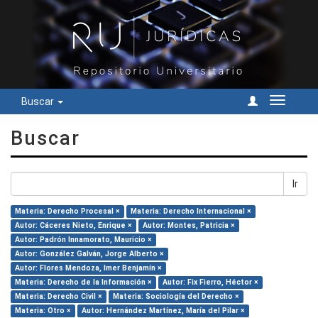
Buscar
Cambiar
navegac
Buscar
Ir
Materia: Derecho Procesal ×
Materia: Derecho Internacional ×
Autor: Cáceres Nieto, Enrique ×
Autor: Montes, Patricia ×
Autor: Padrón Innamorato, Mauricio ×
Autor: González Galván, Jorge Alberto ×
Autor: Flores Mendoza, Imer Benjamín ×
Materia: Derecho de la Información ×
Autor: Fix Fierro, Héctor ×
Materia: Derecho Civil ×
Materia: Sociología del Derecho ×
Materia: Otro ×
Autor: Hernández Martínez, María del Pilar ×