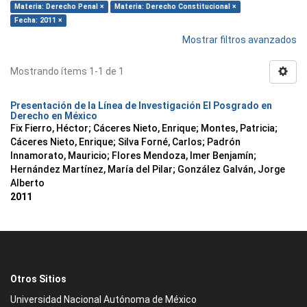
Materia: Derecho Penal ×
Materia: Derecho Constitucional ×
Fecha: 2011 ×
Mostrar filtros avanzados
Mostrando ítems 1-1 de 1
Presentación de la Línea de Investigación El Posgrado en
Derecho en México
Fix Fierro, Héctor
;
Cáceres Nieto, Enrique
;
Montes, Patricia
;
Cáceres Nieto, Enrique
;
Silva Forné, Carlos
;
Padrón
Innamorato, Mauricio
;
Flores Mendoza, Imer Benjamín
;
Hernández Martínez, María del Pilar
;
González Galván, Jorge
Alberto
2011
Otros Sitios
Universidad Nacional Autónoma de México