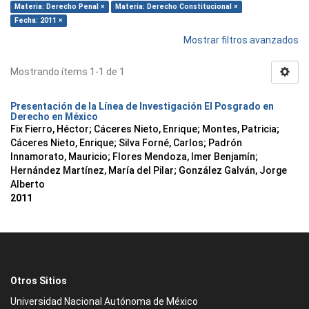
Materia: Derecho Penal ×
Materia: Derecho Constitucional ×
Fecha: 2011 ×
Mostrar filtros avanzados
Mostrando ítems 1-1 de 1
Presentación de la Línea de Investigación El Posgrado en
Derecho en México
Fix Fierro, Héctor
;
Cáceres Nieto, Enrique
;
Montes, Patricia
;
Cáceres Nieto, Enrique
;
Silva Forné, Carlos
;
Padrón
Innamorato, Mauricio
;
Flores Mendoza, Imer Benjamín
;
Hernández Martínez, María del Pilar
;
González Galván, Jorge
Alberto
2011
Otros Sitios
Universidad Nacional Autónoma de México