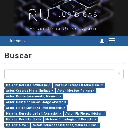
Buscar
Cambiar
navegac
Buscar
Ir
Materia: Derecho Ambiental ×
Materia: Derecho Internacional ×
Autor: Cáceres Nieto, Enrique ×
Autor: Montes, Patricia ×
Autor: Padrón Innamorato, Mauricio ×
Autor: González Galván, Jorge Alberto ×
Autor: Flores Mendoza, Imer Benjamín ×
Materia: Derecho de la Información ×
Autor: Fix Fierro, Héctor ×
Materia: Derecho Civil ×
Materia: Sociología del Derecho ×
Materia: Otro ×
Autor: Hernández Martínez, María del Pilar ×