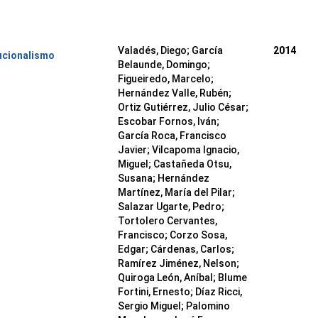
Valadés, Diego
;
García
2014
ucionalismo
Belaunde, Domingo
;
Figueiredo, Marcelo
;
Hernández Valle, Rubén
;
Ortiz Gutiérrez, Julio César
;
Escobar Fornos, Iván
;
García Roca, Francisco
Javier
;
Vilcapoma Ignacio,
Miguel
;
Castañeda Otsu,
Susana
;
Hernández
Martínez, María del Pilar
;
Salazar Ugarte, Pedro
;
Tortolero Cervantes,
Francisco
;
Corzo Sosa,
Edgar
;
Cárdenas, Carlos
;
Ramírez Jiménez, Nelson
;
Quiroga León, Aníbal
;
Blume
Fortini, Ernesto
;
Díaz Ricci,
Sergio Miguel
;
Palomino