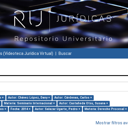
s (Videoteca Jurídica Virtual)
Buscar
o ×
Autor: Chávez López, Dany ×
Autor: Cárdenas, Carlos ×
Materia: Seminario Internacional ×
Autor: Castañeda Otsu, Susana ×
los ×
Fecha: 2014 ×
Autor: Salazar Ugarte, Pedro ×
Materia: Derecho Procesal ×
Mostrar filtros 