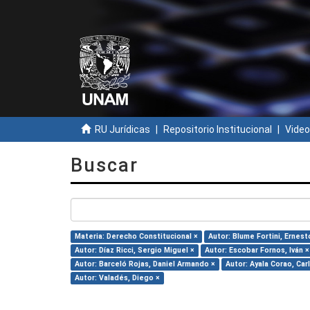
RU Jurídicas
Repositorio Institucional
Video
Buscar
Materia: Derecho Constitucional ×
Autor: Blume Fortini, Ernest
Autor: Díaz Ricci, Sergio Miguel ×
Autor: Escobar Fornos, Iván ×
Autor: Barceló Rojas, Daniel Armando ×
Autor: Ayala Corao, Car
Autor: Valadés, Diego ×