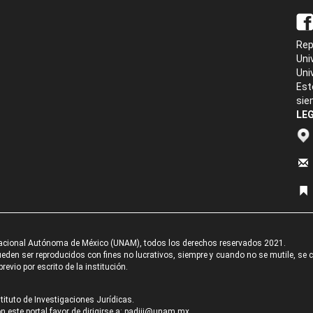
Rep
Uni
Uni
Est
sie
LEG
acional Autónoma de México (UNAM), todos los derechos reservados 2021.
den ser reproducidos con fines no lucrativos, siempre y cuando no se mutile, se cit
revio por escrito de la institución.
tituto de Investigaciones Jurídicas.
 este portal favor de dirigirse a:
padiij@unam.mx