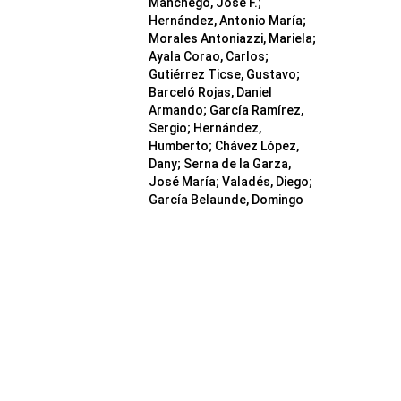
Manchego, José F.
;
Hernández, Antonio María
;
Morales Antoniazzi, Mariela
;
Ayala Corao, Carlos
;
Gutiérrez Ticse, Gustavo
;
Barceló Rojas, Daniel
Armando
;
García Ramírez,
Sergio
;
Hernández,
Humberto
;
Chávez López,
Dany
;
Serna de la Garza,
José María
;
Valadés, Diego
;
García Belaunde, Domingo