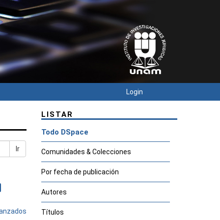
Login
LISTAR
Todo DSpace
Ir
Comunidades & Colecciones
Por fecha de publicación
Autores
avanzados
Títulos