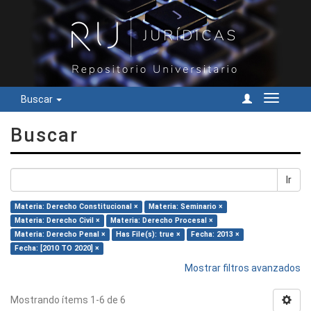
Buscar
Cambiar
navegac
Buscar
Ir
Materia: Derecho Constitucional ×
Materia: Seminario ×
Materia: Derecho Civil ×
Materia: Derecho Procesal ×
Materia: Derecho Penal ×
Has File(s): true ×
Fecha: 2013 ×
Fecha: [2010 TO 2020] ×
Mostrar filtros avanzados
Mostrando ítems 1-6 de 6