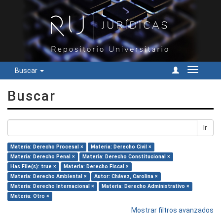
Buscar
Cambiar
navegac
Buscar
Ir
Materia: Derecho Procesal ×
Materia: Derecho Civil ×
Materia: Derecho Penal ×
Materia: Derecho Constitucional ×
Has File(s): true ×
Materia: Derecho Fiscal ×
Materia: Derecho Ambiental ×
Autor: Chávez, Carolina ×
Materia: Derecho Internacional ×
Materia: Derecho Administrativo ×
Materia: Otro ×
Mostrar filtros avanzados