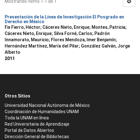
Mostrando ítems 1-1 de 1
Presentación de la Línea de Investigación El Posgrado en
Derecho en México
Fix Fierro, Héctor
;
Cáceres Nieto, Enrique
;
Montes, Patricia
;
Cáceres Nieto, Enrique
;
Silva Forné, Carlos
;
Padrón
Innamorato, Mauricio
;
Flores Mendoza, Imer Benjamín
;
Hernández Martínez, María del Pilar
;
González Galván, Jorge
Alberto
2011
Otros Sitios
Universidad Nacional Autónoma de México
Coordinación de Humanidades UNAM
Toda la UNAM en línea
Red Universitaria de Aprendizaje
Portal de Datos Abiertos
Dirección General de Bibliotecas