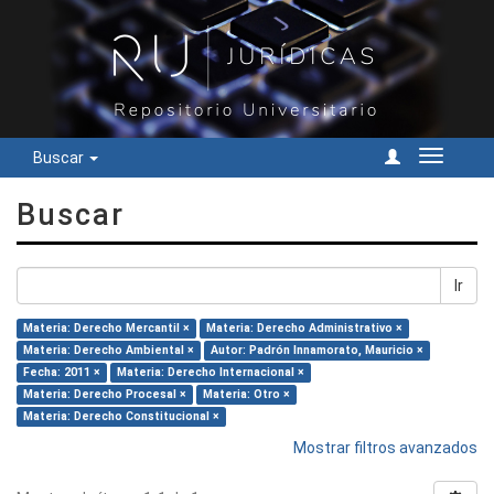
Buscar
Cambiar
navegac
Buscar
Ir
Materia: Derecho Mercantil ×
Materia: Derecho Administrativo ×
Materia: Derecho Ambiental ×
Autor: Padrón Innamorato, Mauricio ×
Fecha: 2011 ×
Materia: Derecho Internacional ×
Materia: Derecho Procesal ×
Materia: Otro ×
Materia: Derecho Constitucional ×
Mostrar filtros avanzados