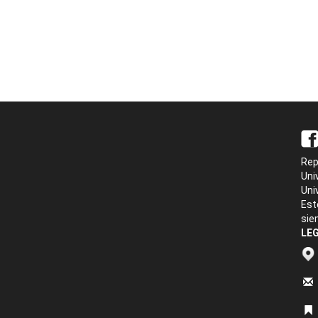
Rep
Uni
Uni
Est
sie
LEG