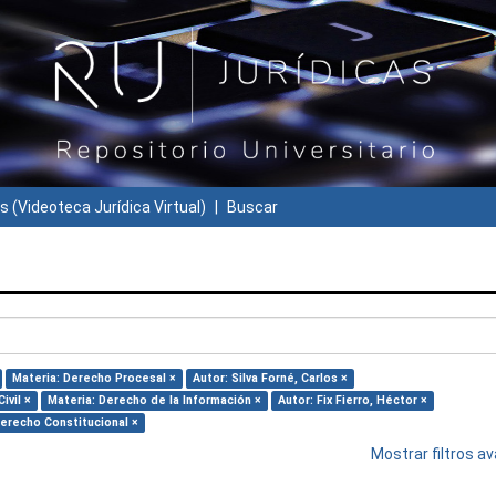
s (Videoteca Jurídica Virtual)
Buscar
Materia: Derecho Procesal ×
Autor: Silva Forné, Carlos ×
ivil ×
Materia: Derecho de la Información ×
Autor: Fix Fierro, Héctor ×
Derecho Constitucional ×
Mostrar filtros 