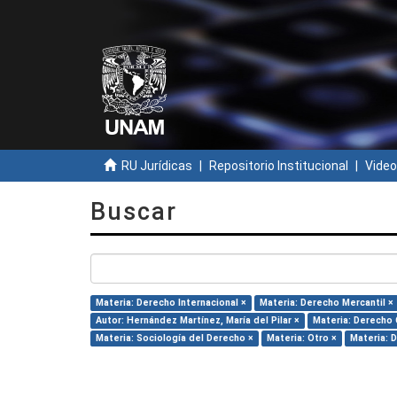
RU Jurídicas
Repositorio Institucional
Video
Buscar
Materia: Derecho Internacional ×
Materia: Derecho Mercantil ×
Autor: Hernández Martínez, María del Pilar ×
Materia: Derecho C
Materia: Sociología del Derecho ×
Materia: Otro ×
Materia: 