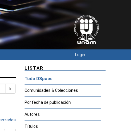
Login
LISTAR
Todo DSpace
Ir
Comunidades & Colecciones
Por fecha de publicación
Autores
avanzados
Títulos