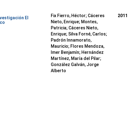
Fix Fierro, Héctor
;
Cáceres
2011
nvestigación El
Nieto, Enrique
;
Montes,
ico
Patricia
;
Cáceres Nieto,
Enrique
;
Silva Forné, Carlos
;
Padrón Innamorato,
Mauricio
;
Flores Mendoza,
Imer Benjamín
;
Hernández
Martínez, María del Pilar
;
González Galván, Jorge
Alberto