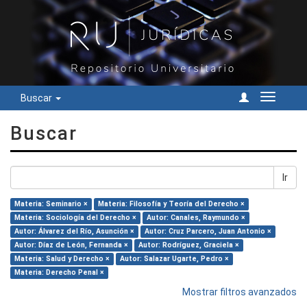
Buscar
Cambiar
navegac
Buscar
Ir
Materia: Seminario ×
Materia: Filosofía y Teoría del Derecho ×
Materia: Sociología del Derecho ×
Autor: Canales, Raymundo ×
Autor: Álvarez del Río, Asunción ×
Autor: Cruz Parcero, Juan Antonio ×
Autor: Díaz de León, Fernanda ×
Autor: Rodríguez, Graciela ×
Materia: Salud y Derecho ×
Autor: Salazar Ugarte, Pedro ×
Materia: Derecho Penal ×
Mostrar filtros avanzados