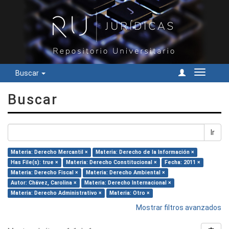
Buscar
Cambiar
navegac
Buscar
Ir
Materia: Derecho Mercantil ×
Materia: Derecho de la Información ×
Has File(s): true ×
Materia: Derecho Constitucional ×
Fecha: 2011 ×
Materia: Derecho Fiscal ×
Materia: Derecho Ambiental ×
Autor: Chávez, Carolina ×
Materia: Derecho Internacional ×
Materia: Derecho Administrativo ×
Materia: Otro ×
Mostrar filtros avanzados