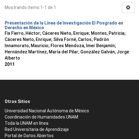
Mostrando ítems 1-1 de 1
Presentación de la Línea de Investigación El Posgrado en
Derecho en México
Fix Fierro, Héctor
;
Cáceres Nieto, Enrique
;
Montes, Patricia
;
Cáceres Nieto, Enrique
;
Silva Forné, Carlos
;
Padrón
Innamorato, Mauricio
;
Flores Mendoza, Imer Benjamín
;
Hernández Martínez, María del Pilar
;
González Galván, Jorge
Alberto
2011
Otros Sitios
Universidad Nacional Autónoma de México
Coordinación de Humanidades UNAM
Toda la UNAM en línea
Red Universitaria de Aprendizaje
Portal de Datos Abiertos