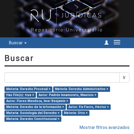
Buscar
Cambiar
navegac
Buscar
Ir
Materia: Derecho Procesal ×
Materia: Derecho Administrativo ×
Has File(s): true ×
Autor: Padrón Innamorato, Mauricio ×
Autor: Flores Mendoza, Imer Benjamín ×
Materia: Derecho de la Información ×
Autor: Fix Fierro, Héctor ×
Materia: Sociología del Derecho ×
Materia: Otro ×
Materia: Derecho Constitucional ×
Mostrar filtros avanzados