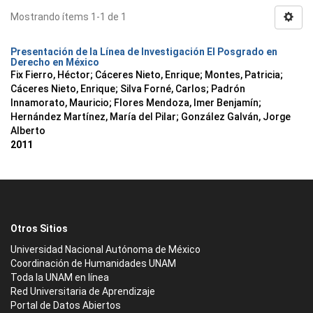
Mostrando ítems 1-1 de 1
Presentación de la Línea de Investigación El Posgrado en
Derecho en México
Fix Fierro, Héctor
;
Cáceres Nieto, Enrique
;
Montes, Patricia
;
Cáceres Nieto, Enrique
;
Silva Forné, Carlos
;
Padrón
Innamorato, Mauricio
;
Flores Mendoza, Imer Benjamín
;
Hernández Martínez, María del Pilar
;
González Galván, Jorge
Alberto
2011
Otros Sitios
Universidad Nacional Autónoma de México
Coordinación de Humanidades UNAM
Toda la UNAM en línea
Red Universitaria de Aprendizaje
Portal de Datos Abiertos