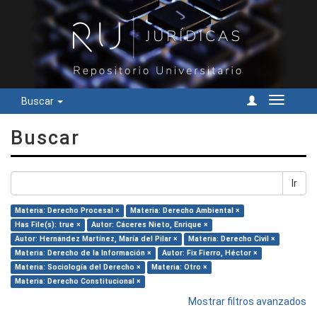
Buscar
Cambiar
navegac
Buscar
Ir
Materia: Derecho Procesal ×
Materia: Derecho Ambiental ×
Has File(s): true ×
Autor: Cáceres Nieto, Enrique ×
Autor: Hernández Martínez, María del Pilar ×
Materia: Derecho Civil ×
Materia: Derecho de la Información ×
Autor: Fix Fierro, Héctor ×
Materia: Sociología del Derecho ×
Materia: Otro ×
Materia: Derecho Constitucional ×
Mostrar filtros avanzados