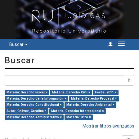
Buscar
Cambiar
navegac
Buscar
Ir
Materia: Derecho Fiscal ×
Materia: Derecho Civil ×
Fecha: 2011 ×
Materia: Derecho de la Información ×
Materia: Derecho Procesal ×
Materia: Derecho Constitucional ×
Materia: Derecho Ambiental ×
Autor: Chávez, Carolina ×
Materia: Derecho Internacional ×
Materia: Derecho Administrativo ×
Materia: Otro ×
Mostrar filtros avanzados