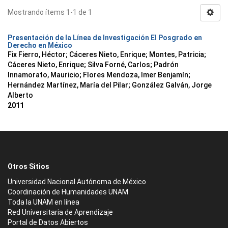
Mostrando ítems 1-1 de 1
Presentación de la Línea de Investigación El Posgrado en
Derecho en México
Fix Fierro, Héctor
;
Cáceres Nieto, Enrique
;
Montes, Patricia
;
Cáceres Nieto, Enrique
;
Silva Forné, Carlos
;
Padrón
Innamorato, Mauricio
;
Flores Mendoza, Imer Benjamín
;
Hernández Martínez, María del Pilar
;
González Galván, Jorge
Alberto
2011
Otros Sitios
Universidad Nacional Autónoma de México
Coordinación de Humanidades UNAM
Toda la UNAM en línea
Red Universitaria de Aprendizaje
Portal de Datos Abiertos