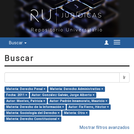
Buscar
Cambiar
navegac
Buscar
Ir
Materia: Derecho Penal ×
Materia: Derecho Administrativo ×
Fecha: 2011 ×
Autor: González Galván, Jorge Alberto ×
Autor: Montes, Patricia ×
Autor: Padrón Innamorato, Mauricio ×
Materia: Derecho de la Información ×
Autor: Fix Fierro, Héctor ×
Materia: Sociología del Derecho ×
Materia: Otro ×
Materia: Derecho Constitucional ×
Mostrar filtros avanzados