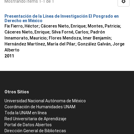
Mostrando ítems 1-1 de 1
Presentación de la Línea de Investigación El Posgrado en
Derecho en México
Fix Fierro, Héctor
;
Cáceres Nieto, Enrique
;
Montes, Patricia
;
Cáceres Nieto, Enrique
;
Silva Forné, Carlos
;
Padrón
Innamorato, Mauricio
;
Flores Mendoza, Imer Benjamín
;
Hernández Martínez, María del Pilar
;
González Galván, Jorge
Alberto
2011
Otros Sitios
Universidad Nacional Autónoma de México
Coordinación de Humanidades UNAM
Toda la UNAM en línea
Red Universitaria de Aprendizaje
Portal de Datos Abiertos
Dirección General de Bibliotecas