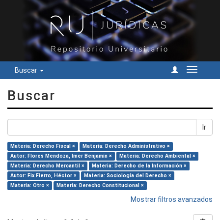
Buscar
Cambiar
navegac
Buscar
Ir
Materia: Derecho Fiscal ×
Materia: Derecho Administrativo ×
Autor: Flores Mendoza, Imer Benjamín ×
Materia: Derecho Ambiental ×
Materia: Derecho Mercantil ×
Materia: Derecho de la Información ×
Autor: Fix Fierro, Héctor ×
Materia: Sociología del Derecho ×
Materia: Otro ×
Materia: Derecho Constitucional ×
Mostrar filtros avanzados