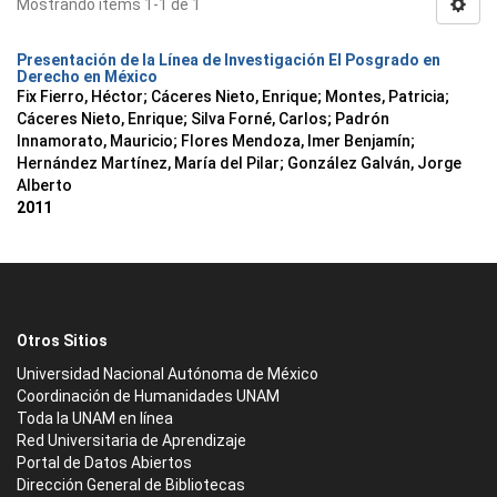
Mostrando ítems 1-1 de 1
Presentación de la Línea de Investigación El Posgrado en
Derecho en México
Fix Fierro, Héctor
;
Cáceres Nieto, Enrique
;
Montes, Patricia
;
Cáceres Nieto, Enrique
;
Silva Forné, Carlos
;
Padrón
Innamorato, Mauricio
;
Flores Mendoza, Imer Benjamín
;
Hernández Martínez, María del Pilar
;
González Galván, Jorge
Alberto
2011
Otros Sitios
Universidad Nacional Autónoma de México
Coordinación de Humanidades UNAM
Toda la UNAM en línea
Red Universitaria de Aprendizaje
Portal de Datos Abiertos
Dirección General de Bibliotecas