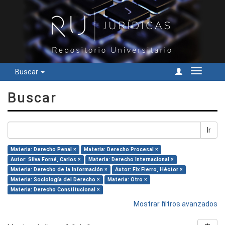
Buscar
Cambiar
navegac
Buscar
Ir
Materia: Derecho Penal ×
Materia: Derecho Procesal ×
Autor: Silva Forné, Carlos ×
Materia: Derecho Internacional ×
Materia: Derecho de la Información ×
Autor: Fix Fierro, Héctor ×
Materia: Sociología del Derecho ×
Materia: Otro ×
Materia: Derecho Constitucional ×
Mostrar filtros avanzados