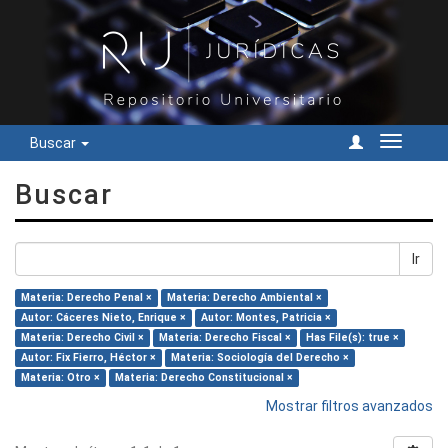
Buscar
Cambiar
navegac
Buscar
Ir
Materia: Derecho Penal ×
Materia: Derecho Ambiental ×
Autor: Cáceres Nieto, Enrique ×
Autor: Montes, Patricia ×
Materia: Derecho Civil ×
Materia: Derecho Fiscal ×
Has File(s): true ×
Autor: Fix Fierro, Héctor ×
Materia: Sociología del Derecho ×
Materia: Otro ×
Materia: Derecho Constitucional ×
Mostrar filtros avanzados