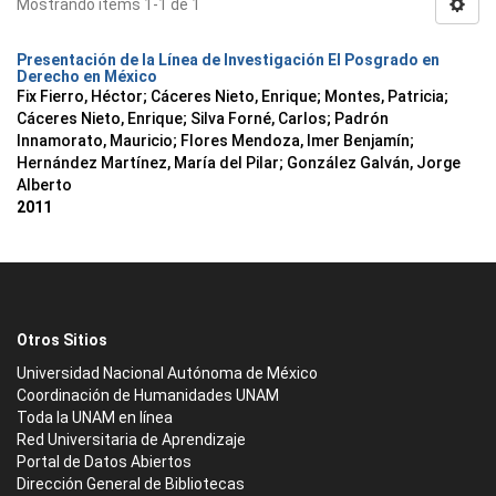
Mostrando ítems 1-1 de 1
Presentación de la Línea de Investigación El Posgrado en
Derecho en México
Fix Fierro, Héctor
;
Cáceres Nieto, Enrique
;
Montes, Patricia
;
Cáceres Nieto, Enrique
;
Silva Forné, Carlos
;
Padrón
Innamorato, Mauricio
;
Flores Mendoza, Imer Benjamín
;
Hernández Martínez, María del Pilar
;
González Galván, Jorge
Alberto
2011
Otros Sitios
Universidad Nacional Autónoma de México
Coordinación de Humanidades UNAM
Toda la UNAM en línea
Red Universitaria de Aprendizaje
Portal de Datos Abiertos
Dirección General de Bibliotecas