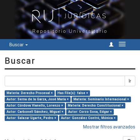
Buscar
Cambiar
navegac
Buscar
Ir
Materia: Derecho Procesal ×
Has File(s): false ×
Autor: Serna de la Garza, José María ×
Materia: Seminario Internacional ×
Autor: Córdova Vianello, Lorenzo ×
Materia: Derecho Constitucional ×
Autor: Carbonell Sánchez, Miguel ×
Autor: Corzo Sosa, Edgar ×
Autor: Salazar Ugarte, Pedro ×
Autor: González Contró, Mónica ×
Mostrar filtros avanzados