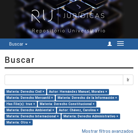
Buscar
Cambiar
navegac
Buscar
Ir
Materia: Derecho Civil ×
Autor: Hernández Manuel, Morales ×
Materia: Derecho Mercantil ×
Materia: Derecho de la Información ×
Has File(s): true ×
Materia: Derecho Constitucional ×
Materia: Derecho Ambiental ×
Autor: Chávez, Carolina ×
Materia: Derecho Internacional ×
Materia: Derecho Administrativo ×
Materia: Otro ×
Mostrar filtros avanzados