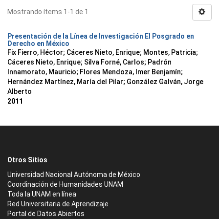
Mostrando ítems 1-1 de 1
Presentación de la Línea de Investigación El Posgrado en
Derecho en México
Fix Fierro, Héctor
;
Cáceres Nieto, Enrique
;
Montes, Patricia
;
Cáceres Nieto, Enrique
;
Silva Forné, Carlos
;
Padrón
Innamorato, Mauricio
;
Flores Mendoza, Imer Benjamín
;
Hernández Martínez, María del Pilar
;
González Galván, Jorge
Alberto
2011
Otros Sitios
Universidad Nacional Autónoma de México
Coordinación de Humanidades UNAM
Toda la UNAM en línea
Red Universitaria de Aprendizaje
Portal de Datos Abiertos