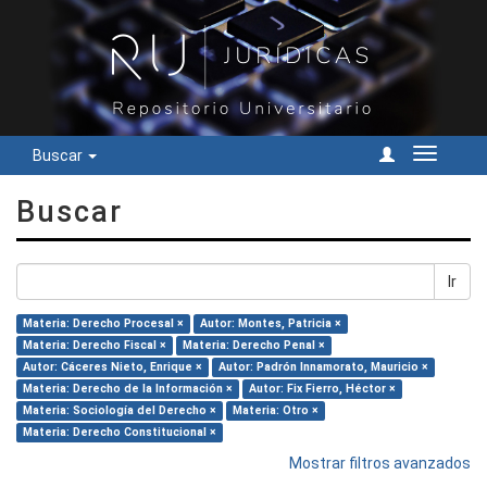
Buscar
Cambiar
navegac
Buscar
Ir
Materia: Derecho Procesal ×
Autor: Montes, Patricia ×
Materia: Derecho Fiscal ×
Materia: Derecho Penal ×
Autor: Cáceres Nieto, Enrique ×
Autor: Padrón Innamorato, Mauricio ×
Materia: Derecho de la Información ×
Autor: Fix Fierro, Héctor ×
Materia: Sociología del Derecho ×
Materia: Otro ×
Materia: Derecho Constitucional ×
Mostrar filtros avanzados