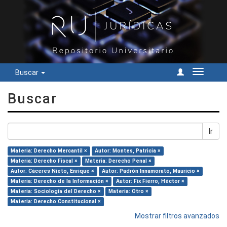
Buscar
Cambiar
navegac
Buscar
Ir
Materia: Derecho Mercantil ×
Autor: Montes, Patricia ×
Materia: Derecho Fiscal ×
Materia: Derecho Penal ×
Autor: Cáceres Nieto, Enrique ×
Autor: Padrón Innamorato, Mauricio ×
Materia: Derecho de la Información ×
Autor: Fix Fierro, Héctor ×
Materia: Sociología del Derecho ×
Materia: Otro ×
Materia: Derecho Constitucional ×
Mostrar filtros avanzados