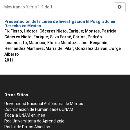
Mostrando ítems 1-1 de 1
Presentación de la Línea de Investigación El Posgrado en
Derecho en México
Fix Fierro, Héctor
;
Cáceres Nieto, Enrique
;
Montes, Patricia
;
Cáceres Nieto, Enrique
;
Silva Forné, Carlos
;
Padrón
Innamorato, Mauricio
;
Flores Mendoza, Imer Benjamín
;
Hernández Martínez, María del Pilar
;
González Galván, Jorge
Alberto
2011
Otros Sitios
Universidad Nacional Autónoma de México
Coordinación de Humanidades UNAM
Toda la UNAM en línea
Red Universitaria de Aprendizaje
Portal de Datos Abiertos