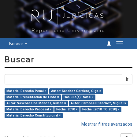
Buscar
Cambiar
navegac
Buscar
Ir
Materia: Derecho Penal ×
Autor: Sánchez Cordero, Olga ×
Materia: Presentación de Libro ×
Has File(s): false ×
Autor: Vasconcelos Méndez, Rubén ×
Autor: Carbonell Sánchez, Miguel ×
Materia: Derecho Procesal ×
Fecha: 2010 ×
Fecha: [2010 TO 2020] ×
Materia: Derecho Constitucional ×
Mostrar filtros avanzados