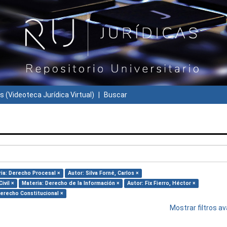
s (Videoteca Jurídica Virtual)
Buscar
ia: Derecho Procesal ×
Autor: Silva Forné, Carlos ×
ivil ×
Materia: Derecho de la Información ×
Autor: Fix Fierro, Héctor ×
Derecho Constitucional ×
Mostrar filtros 