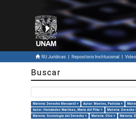
RU Jurídicas
Repositorio Institucional
Video
Buscar
Materia: Derecho Mercantil ×
Autor: Montes, Patricia ×
Mater
Autor: Hernández Martínez, María del Pilar ×
Materia: Derecho C
Materia: Sociología del Derecho ×
Materia: Otro ×
Materia: 