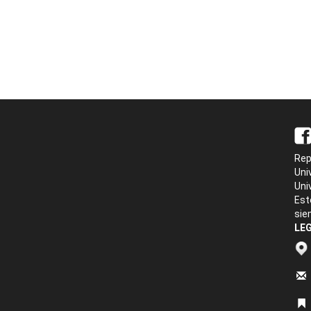
Rep
Uni
Uni
Est
sie
LEG