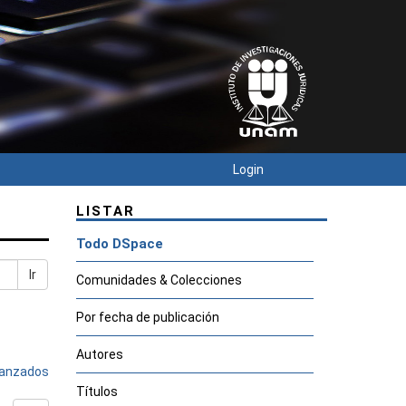
Login
LISTAR
Todo DSpace
Ir
Comunidades & Colecciones
Por fecha de publicación
Autores
avanzados
Títulos