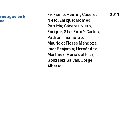
Fix Fierro, Héctor
;
Cáceres
2011
nvestigación El
Nieto, Enrique
;
Montes,
ico
Patricia
;
Cáceres Nieto,
Enrique
;
Silva Forné, Carlos
;
Padrón Innamorato,
Mauricio
;
Flores Mendoza,
Imer Benjamín
;
Hernández
Martínez, María del Pilar
;
González Galván, Jorge
Alberto