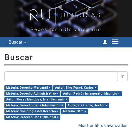
Buscar
Cambiar
navegac
Buscar
Ir
Materia: Derecho Mercantil ×
Autor: Silva Forné, Carlos ×
Materia: Derecho Administrativo ×
Autor: Padrón Innamorato, Mauricio ×
Autor: Flores Mendoza, Imer Benjamín ×
Materia: Derecho de la Información ×
Autor: Fix Fierro, Héctor ×
Materia: Sociología del Derecho ×
Materia: Otro ×
Materia: Derecho Constitucional ×
Mostrar filtros avanzados