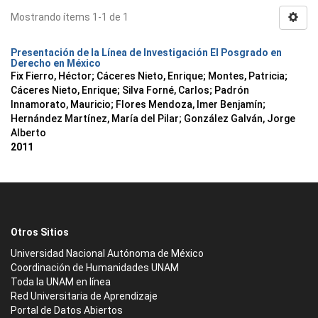
Mostrando ítems 1-1 de 1
Presentación de la Línea de Investigación El Posgrado en
Derecho en México
Fix Fierro, Héctor
;
Cáceres Nieto, Enrique
;
Montes, Patricia
;
Cáceres Nieto, Enrique
;
Silva Forné, Carlos
;
Padrón
Innamorato, Mauricio
;
Flores Mendoza, Imer Benjamín
;
Hernández Martínez, María del Pilar
;
González Galván, Jorge
Alberto
2011
Otros Sitios
Universidad Nacional Autónoma de México
Coordinación de Humanidades UNAM
Toda la UNAM en línea
Red Universitaria de Aprendizaje
Portal de Datos Abiertos