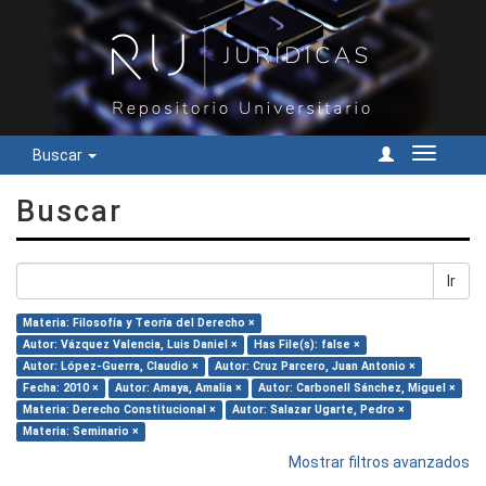
Buscar
Cambiar
navegac
Buscar
Ir
Materia: Filosofía y Teoría del Derecho ×
Autor: Vázquez Valencia, Luis Daniel ×
Has File(s): false ×
Autor: López-Guerra, Claudio ×
Autor: Cruz Parcero, Juan Antonio ×
Fecha: 2010 ×
Autor: Amaya, Amalia ×
Autor: Carbonell Sánchez, Miguel ×
Materia: Derecho Constitucional ×
Autor: Salazar Ugarte, Pedro ×
Materia: Seminario ×
Mostrar filtros avanzados