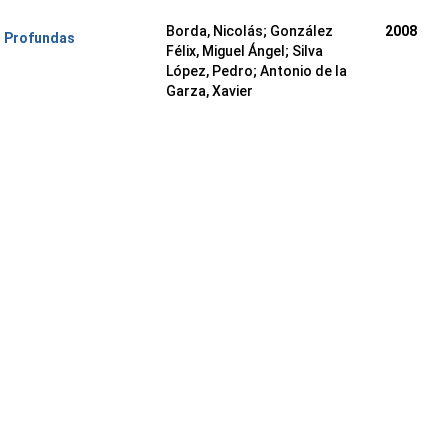
Borda, Nicolás
;
González
2008
s Profundas
Félix, Miguel Ángel
;
Silva
López, Pedro
;
Antonio de la
Garza, Xavier