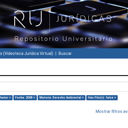
s (Videoteca Jurídica Virtual)
Buscar
Xavier ×
Fecha: 2008 ×
Materia: Derecho Ambiental ×
Has File(s): false ×
Mostrar filtros 