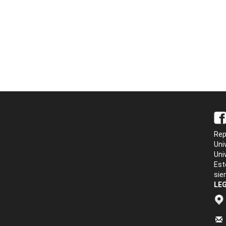
Rep
Uni
Uni
Est
sie
LEG