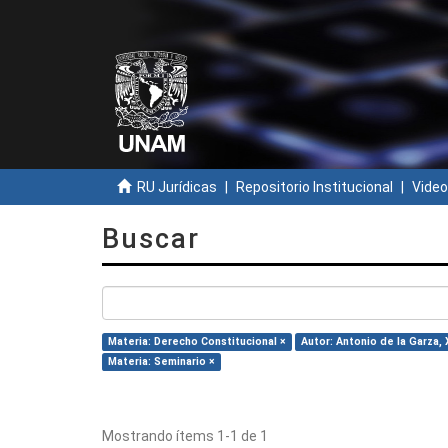
RU Jurídicas
Repositorio Institucional
Video
Buscar
Materia: Derecho Constitucional ×
Autor: Antonio de la Garza, 
Materia: Seminario ×
Mostrando ítems 1-1 de 1