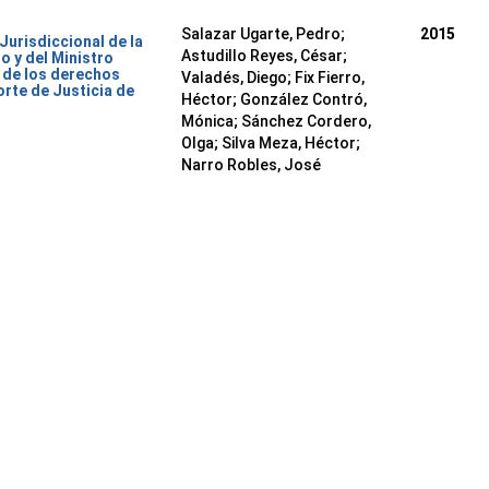
Salazar Ugarte, Pedro
;
2015
Jurisdiccional de la
Astudillo Reyes, César
;
o y del Ministro
o de los derechos
Valadés, Diego
;
Fix Fierro,
rte de Justicia de
Héctor
;
González Contró,
Mónica
;
Sánchez Cordero,
Olga
;
Silva Meza, Héctor
;
Narro Robles, José