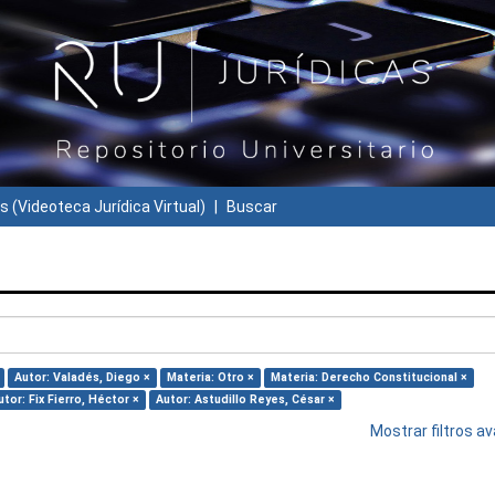
s (Videoteca Jurídica Virtual)
Buscar
Autor: Valadés, Diego ×
Materia: Otro ×
Materia: Derecho Constitucional ×
utor: Fix Fierro, Héctor ×
Autor: Astudillo Reyes, César ×
Mostrar filtros 