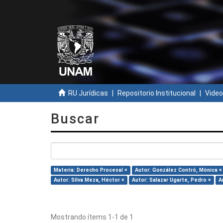
RU Jurídicas
Repositorio Institucional
Video
Buscar
Materia: Derecho Procesal ×
Autor: González Contró, Mónica ×
Autor: Silva Meza, Héctor ×
Autor: Salazar Ugarte, Pedro ×
A
Mostrando ítems 1-1 de 1