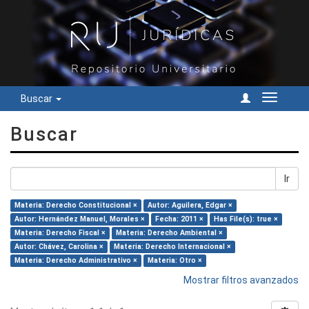
Buscar
Cambiar
navegac
Buscar
Ir
Materia: Derecho Constitucional ×
Autor: Aguilera, Edgar ×
Autor: Hernández Manuel, Morales ×
Fecha: 2011 ×
Has File(s): true ×
Materia: Derecho Fiscal ×
Materia: Derecho Ambiental ×
Autor: Chávez, Carolina ×
Materia: Derecho Internacional ×
Materia: Derecho Administrativo ×
Materia: Otro ×
Mostrar filtros avanzados