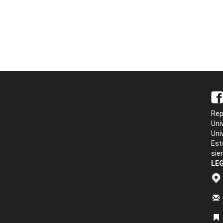
Rep
Uni
Uni
Est
sie
LEG