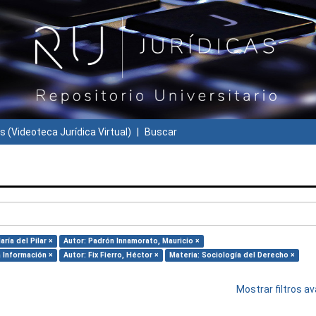
s (Videoteca Jurídica Virtual)
Buscar
ría del Pilar ×
Autor: Padrón Innamorato, Mauricio ×
 Información ×
Autor: Fix Fierro, Héctor ×
Materia: Sociología del Derecho ×
Mostrar filtros 