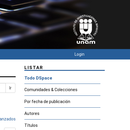
Login
LISTAR
Todo DSpace
Ir
Comunidades & Colecciones
Por fecha de publicación
Autores
avanzados
Títulos