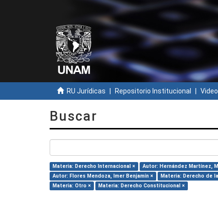
RU Jurídicas
Repositorio Institucional
Video
Buscar
Materia: Derecho Internacional ×
Autor: Hernández Martínez, Ma
Autor: Flores Mendoza, Imer Benjamín ×
Materia: Derecho de la
Materia: Otro ×
Materia: Derecho Constitucional ×