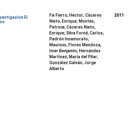
Fix Fierro, Héctor
;
Cáceres
2011
nvestigación El
Nieto, Enrique
;
Montes,
ico
Patricia
;
Cáceres Nieto,
Enrique
;
Silva Forné, Carlos
;
Padrón Innamorato,
Mauricio
;
Flores Mendoza,
Imer Benjamín
;
Hernández
Martínez, María del Pilar
;
González Galván, Jorge
Alberto