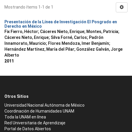
Mostrando ítems 1-1 de 1
Presentación de la Línea de Investigación El Posgrado en
Derecho en México
Fix Fierro, Héctor
;
Cáceres Nieto, Enrique
;
Montes, Patricia
;
Cáceres Nieto, Enrique
;
Silva Forné, Carlos
;
Padrón
Innamorato, Mauricio
;
Flores Mendoza, Imer Benjamín
;
Hernández Martínez, María del Pilar
;
González Galván, Jorge
Alberto
2011
Otros Sitios
Universidad Nacional Autónoma de México
Coordinación de Humanidades UNAM
Toda la UNAM en línea
Red Universitaria de Aprendizaje
Portal de Datos Abiertos