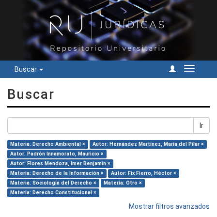
Buscar
Cambiar
navegac
Buscar
Ir
Materia: Derecho Ambiental ×
Autor: Hernández Martínez, María del Pilar ×
Autor: Padrón Innamorato, Mauricio ×
Autor: Flores Mendoza, Imer Benjamín ×
Materia: Derecho de la Información ×
Autor: Fix Fierro, Héctor ×
Materia: Sociología del Derecho ×
Materia: Otro ×
Materia: Derecho Constitucional ×
Mostrar filtros avanzados