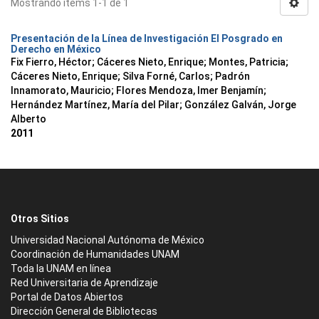
Mostrando ítems 1-1 de 1
Presentación de la Línea de Investigación El Posgrado en
Derecho en México
Fix Fierro, Héctor
;
Cáceres Nieto, Enrique
;
Montes, Patricia
;
Cáceres Nieto, Enrique
;
Silva Forné, Carlos
;
Padrón
Innamorato, Mauricio
;
Flores Mendoza, Imer Benjamín
;
Hernández Martínez, María del Pilar
;
González Galván, Jorge
Alberto
2011
Otros Sitios
Universidad Nacional Autónoma de México
Coordinación de Humanidades UNAM
Toda la UNAM en línea
Red Universitaria de Aprendizaje
Portal de Datos Abiertos
Dirección General de Bibliotecas