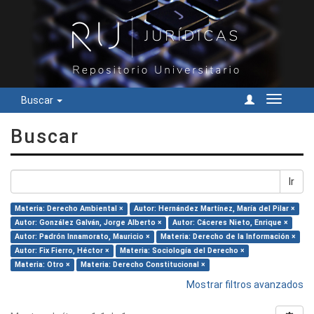
Buscar
Cambiar
navegac
Buscar
Ir
Materia: Derecho Ambiental ×
Autor: Hernández Martínez, María del Pilar ×
Autor: González Galván, Jorge Alberto ×
Autor: Cáceres Nieto, Enrique ×
Autor: Padrón Innamorato, Mauricio ×
Materia: Derecho de la Información ×
Autor: Fix Fierro, Héctor ×
Materia: Sociología del Derecho ×
Materia: Otro ×
Materia: Derecho Constitucional ×
Mostrar filtros avanzados