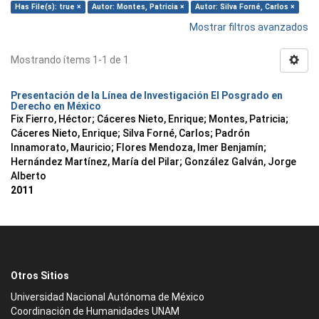
Has File(s): true ×
Autor: Montes, Patricia ×
Autor: Silva Forné, Carlos ×
Mostrar filtros avanzados
Mostrando ítems 1-1 de 1
Presentación de la Línea de Investigación El Posgrado en
Derecho en México
Fix Fierro, Héctor
;
Cáceres Nieto, Enrique
;
Montes, Patricia
;
Cáceres Nieto, Enrique
;
Silva Forné, Carlos
;
Padrón
Innamorato, Mauricio
;
Flores Mendoza, Imer Benjamín
;
Hernández Martínez, María del Pilar
;
González Galván, Jorge
Alberto
2011
Otros Sitios
Universidad Nacional Autónoma de México
Coordinación de Humanidades UNAM