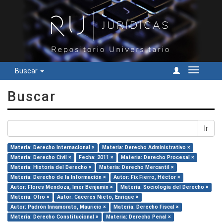
Buscar
Cambiar
navegac
Buscar
Ir
Materia: Derecho Internacional ×
Materia: Derecho Administrativo ×
Materia: Derecho Civil ×
Fecha: 2011 ×
Materia: Derecho Procesal ×
Materia: Historia del Derecho ×
Materia: Derecho Mercantil ×
Materia: Derecho de la Información ×
Autor: Fix Fierro, Héctor ×
Autor: Flores Mendoza, Imer Benjamín ×
Materia: Sociología del Derecho ×
Materia: Otro ×
Autor: Cáceres Nieto, Enrique ×
Autor: Padrón Innamorato, Mauricio ×
Materia: Derecho Fiscal ×
Materia: Derecho Constitucional ×
Materia: Derecho Penal ×