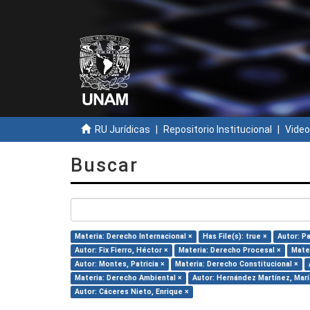
RU Jurídicas
Repositorio Institucional
Video
Buscar
Materia: Derecho Internacional ×
Has File(s): true ×
Autor: P
Autor: Fix Fierro, Héctor ×
Materia: Derecho Procesal ×
Mater
Autor: Montes, Patricia ×
Materia: Derecho Constitucional ×
Materia: Derecho Ambiental ×
Autor: Hernández Martínez, María
Autor: Cáceres Nieto, Enrique ×