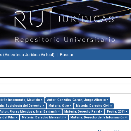
s (Videoteca Jurídica Virtual)
Buscar
adrón Innamorato, Mauricio ×
Autor: González Galván, Jorge Alberto ×
ia: Sociología del Derecho ×
Materia: Otro ×
Materia: Derecho Civil ×
Autor: Flores Mendoza, Imer Benjamín ×
Materia: Derecho Penal ×
Fecha: 2011 ×
 del Pilar ×
Materia: Derecho Mercantil ×
Materia: Derecho de la Información ×