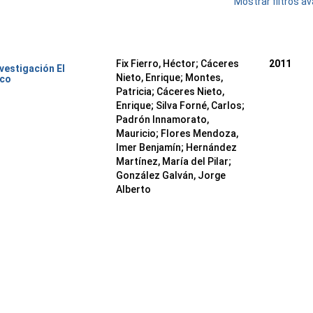
Mostrar filtros 
Fix Fierro, Héctor
;
Cáceres
2011
nvestigación El
Nieto, Enrique
;
Montes,
ico
Patricia
;
Cáceres Nieto,
Enrique
;
Silva Forné, Carlos
;
Padrón Innamorato,
Mauricio
;
Flores Mendoza,
Imer Benjamín
;
Hernández
Martínez, María del Pilar
;
González Galván, Jorge
Alberto