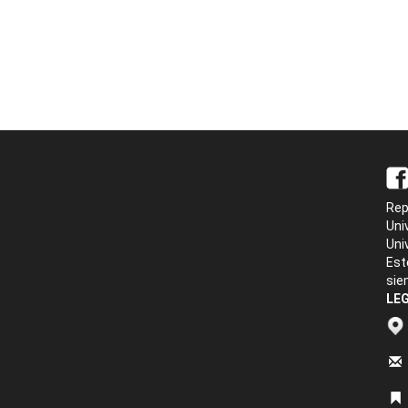
Rep
Uni
Uni
Est
sie
LEG