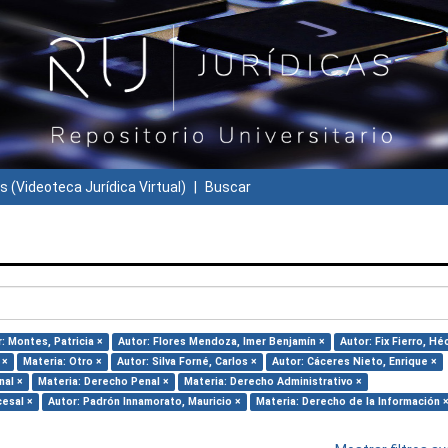
s (Videoteca Jurídica Virtual)
Buscar
: Montes, Patricia ×
Autor: Flores Mendoza, Imer Benjamín ×
Autor: Fix Fierro, Hé
 ×
Materia: Otro ×
Autor: Silva Forné, Carlos ×
Autor: Cáceres Nieto, Enrique ×
nal ×
Materia: Derecho Penal ×
Materia: Derecho Administrativo ×
cesal ×
Autor: Padrón Innamorato, Mauricio ×
Materia: Derecho de la Información 