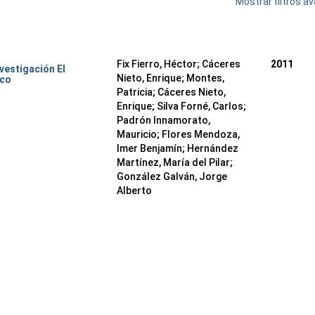
Mostrar filtros 
Fix Fierro, Héctor
;
Cáceres
2011
nvestigación El
Nieto, Enrique
;
Montes,
ico
Patricia
;
Cáceres Nieto,
Enrique
;
Silva Forné, Carlos
;
Padrón Innamorato,
Mauricio
;
Flores Mendoza,
Imer Benjamín
;
Hernández
Martínez, María del Pilar
;
González Galván, Jorge
Alberto