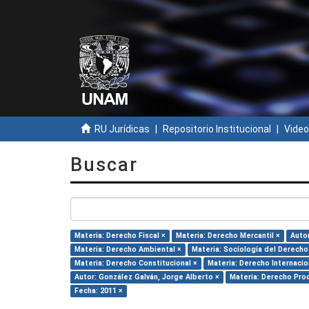
RU Jurídicas
Repositorio Institucional
Video
Buscar
Materia: Derecho Fiscal ×
Materia: Derecho Mercantil ×
Autor
Materia: Derecho Ambiental ×
Materia: Sociología del Derecho
Materia: Derecho Constitucional ×
Materia: Derecho Internacio
Autor: González Galván, Jorge Alberto ×
Materia: Derecho Pro
Fecha: 2011 ×