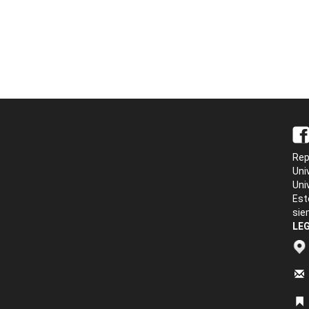
Rep
Uni
Uni
Est
sie
LEG