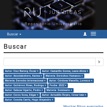
Buscar
Cambiar
navegac
Buscar
Ir
Autor: Cruz Barney, Óscar ×
Autor: Camarillo Govea, Laura Alicia ×
Autor: Ansolabehere, Karina ×
Materia: Derechos Humanos ×
Materia: Derecho Internacional ×
Autor: Córdova Vianello, Lorenzo ×
Autor: Gutiérrez Rivas, Rodrigo ×
Fecha: 2022 ×
Autor: Salazar Ugarte, Pedro ×
Materia: Seminario ×
Autor: Corzo Sosa, Edgar ×
Autor: Astudillo Reyes, César Iván ×
Autor: Concha Cantú, Hugo Alejandro ×
Mostrar filtros avanzados