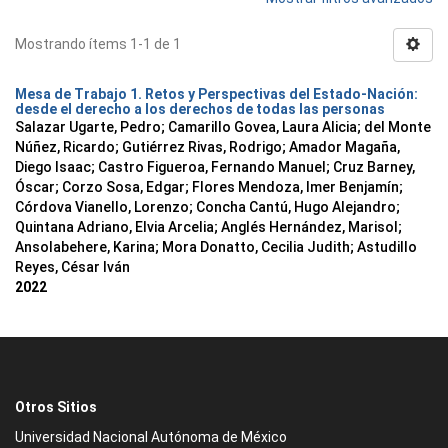
Mostrando ítems 1-1 de 1
Mesa de Trabajo 1. Retos y Perspectivas del Estado-Nación:
desde el derecho a los derechos de todas las personas
Salazar Ugarte, Pedro
;
Camarillo Govea, Laura Alicia
;
del Monte
Núñez, Ricardo
;
Gutiérrez Rivas, Rodrigo
;
Amador Magaña,
Diego Isaac
;
Castro Figueroa, Fernando Manuel
;
Cruz Barney,
Óscar
;
Corzo Sosa, Edgar
;
Flores Mendoza, Imer Benjamín
;
Córdova Vianello, Lorenzo
;
Concha Cantú, Hugo Alejandro
;
Quintana Adriano, Elvia Arcelia
;
Anglés Hernández, Marisol
;
Ansolabehere, Karina
;
Mora Donatto, Cecilia Judith
;
Astudillo
Reyes, César Iván
2022
Otros Sitios
Universidad Nacional Autónoma de México