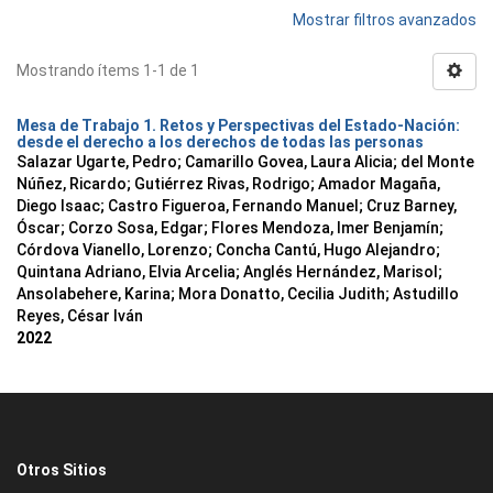
Mostrar filtros avanzados
Mostrando ítems 1-1 de 1
Mesa de Trabajo 1. Retos y Perspectivas del Estado-Nación:
desde el derecho a los derechos de todas las personas
Salazar Ugarte, Pedro
;
Camarillo Govea, Laura Alicia
;
del Monte
Núñez, Ricardo
;
Gutiérrez Rivas, Rodrigo
;
Amador Magaña,
Diego Isaac
;
Castro Figueroa, Fernando Manuel
;
Cruz Barney,
Óscar
;
Corzo Sosa, Edgar
;
Flores Mendoza, Imer Benjamín
;
Córdova Vianello, Lorenzo
;
Concha Cantú, Hugo Alejandro
;
Quintana Adriano, Elvia Arcelia
;
Anglés Hernández, Marisol
;
Ansolabehere, Karina
;
Mora Donatto, Cecilia Judith
;
Astudillo
Reyes, César Iván
2022
Otros Sitios