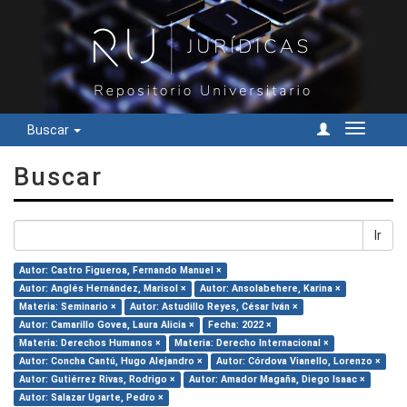
Buscar
Cambiar
navegac
Buscar
Ir
Autor: Castro Figueroa, Fernando Manuel ×
Autor: Anglés Hernández, Marisol ×
Autor: Ansolabehere, Karina ×
Materia: Seminario ×
Autor: Astudillo Reyes, César Iván ×
Autor: Camarillo Govea, Laura Alicia ×
Fecha: 2022 ×
Materia: Derechos Humanos ×
Materia: Derecho Internacional ×
Autor: Concha Cantú, Hugo Alejandro ×
Autor: Córdova Vianello, Lorenzo ×
Autor: Gutiérrez Rivas, Rodrigo ×
Autor: Amador Magaña, Diego Isaac ×
Autor: Salazar Ugarte, Pedro ×