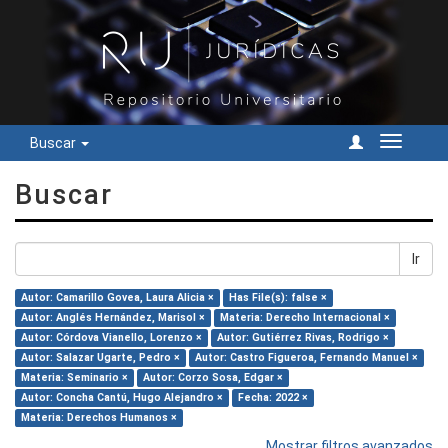
Buscar
Cambiar
navegac
Buscar
Ir
Autor: Camarillo Govea, Laura Alicia ×
Has File(s): false ×
Autor: Anglés Hernández, Marisol ×
Materia: Derecho Internacional ×
Autor: Córdova Vianello, Lorenzo ×
Autor: Gutiérrez Rivas, Rodrigo ×
Autor: Salazar Ugarte, Pedro ×
Autor: Castro Figueroa, Fernando Manuel ×
Materia: Seminario ×
Autor: Corzo Sosa, Edgar ×
Autor: Concha Cantú, Hugo Alejandro ×
Fecha: 2022 ×
Materia: Derechos Humanos ×
Mostrar filtros avanzados