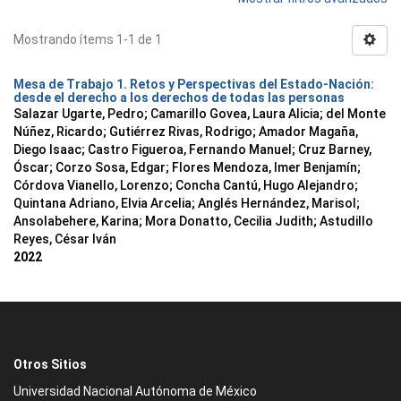
Mostrando ítems 1-1 de 1
Mesa de Trabajo 1. Retos y Perspectivas del Estado-Nación:
desde el derecho a los derechos de todas las personas
Salazar Ugarte, Pedro
;
Camarillo Govea, Laura Alicia
;
del Monte
Núñez, Ricardo
;
Gutiérrez Rivas, Rodrigo
;
Amador Magaña,
Diego Isaac
;
Castro Figueroa, Fernando Manuel
;
Cruz Barney,
Óscar
;
Corzo Sosa, Edgar
;
Flores Mendoza, Imer Benjamín
;
Córdova Vianello, Lorenzo
;
Concha Cantú, Hugo Alejandro
;
Quintana Adriano, Elvia Arcelia
;
Anglés Hernández, Marisol
;
Ansolabehere, Karina
;
Mora Donatto, Cecilia Judith
;
Astudillo
Reyes, César Iván
2022
Otros Sitios
Universidad Nacional Autónoma de México