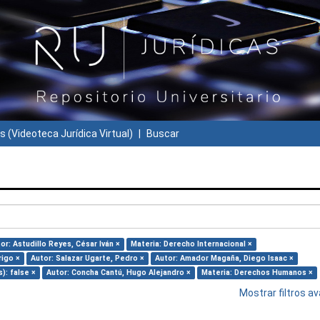
s (Videoteca Jurídica Virtual)
Buscar
or: Astudillo Reyes, César Iván ×
Materia: Derecho Internacional ×
rigo ×
Autor: Salazar Ugarte, Pedro ×
Autor: Amador Magaña, Diego Isaac ×
s): false ×
Autor: Concha Cantú, Hugo Alejandro ×
Materia: Derechos Humanos ×
Mostrar filtros 