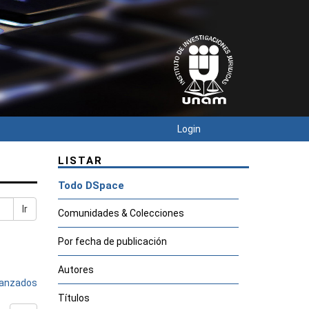
Login
LISTAR
Todo DSpace
Ir
Comunidades & Colecciones
Por fecha de publicación
Autores
avanzados
Títulos