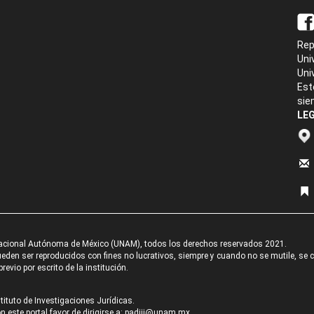
Rep
Uni
Uni
Est
sie
LEG
acional Autónoma de México (UNAM), todos los derechos reservados 2021.
den ser reproducidos con fines no lucrativos, siempre y cuando no se mutile, se cit
revio por escrito de la institución.
tituto de Investigaciones Jurídicas.
 este portal favor de dirigirse a:
padiij@unam.mx