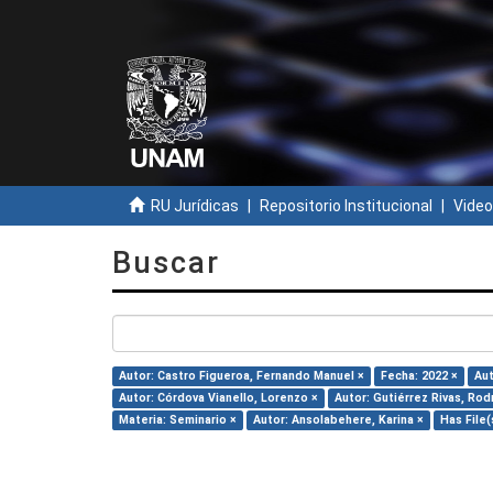
RU Jurídicas
Repositorio Institucional
Video
Buscar
Autor: Castro Figueroa, Fernando Manuel ×
Fecha: 2022 ×
Aut
Autor: Córdova Vianello, Lorenzo ×
Autor: Gutiérrez Rivas, Rod
Materia: Seminario ×
Autor: Ansolabehere, Karina ×
Has File(